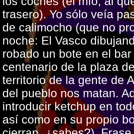
los coches (el mío, al qu
trasero). Yo sólo veía p
de calimocho (que no pr
noche: El Vasco dibujan
robado un bote en el bar
centenario de la plaza d
territorio de la gente de 
del pueblo nos matan. A
introducir ketchup en to
así como en su propio bol
cierran, ¿sabes?). Frase