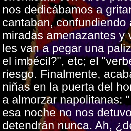
nos dedicábamos a gritar
cantaban, confundiendo a
miradas amenazantes y v
les van a pegar una pali
el imbécil?", etc; el "ve
riesgo. Finalmente, aca
niñas en la puerta del h
a almorzar napolitanas: "¡
esa noche no nos detuvo 
detendrán nunca. Ah, ¿