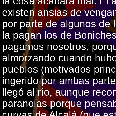
la cosa acabará mal. El 
existen ansias de vengan
por parte de algunos de l
la pagan los de Boniches.
pagamos nosotros, porq
almorzando cuando hubo 
pueblos (motivados princ
ingerido por ambas parte
llegó al río, aunque reco
paranoias porque pensab
curvas de Alcalá (que es